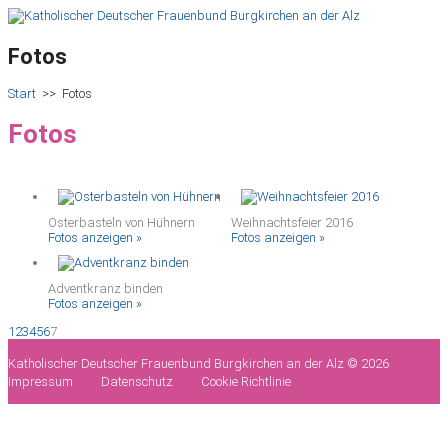
Fotos
Start
>>
Fotos
Fotos
Osterbasteln von Hühnern
Weihnachtsfeier 2016
Fotos anzeigen »
Fotos anzeigen »
Adventkranz binden
Fotos anzeigen »
1
2
3
4
5
6
7
Katholischer Deutscher Frauenbund Burgkirchen an der Alz © 2026
Impressum
Datenschutz
Cookie Richtlinie