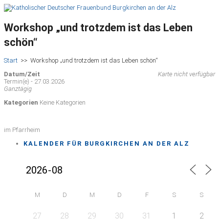
Workshop „und trotzdem ist das Leben
schön“
Start
>>
Workshop „und trotzdem ist das Leben schön“
Datum/Zeit
Karte nicht verfügbar
Termin(e) - 27.03.2026
Ganztägig
Kategorien
Keine Kategorien
im Pfarrheim
KALENDER FÜR BURGKIRCHEN AN DER ALZ
M
D
M
D
F
S
S
27
28
29
30
31
1
2