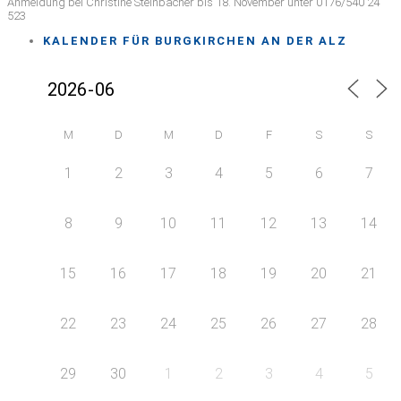
Anmeldung bei Christine Steinbacher bis 18. November unter 0176/540 24
523
KALENDER FÜR BURGKIRCHEN AN DER ALZ
M
D
M
D
F
S
S
1
2
3
4
5
6
7
8
9
10
11
12
13
14
15
16
17
18
19
20
21
22
23
24
25
26
27
28
29
30
1
2
3
4
5