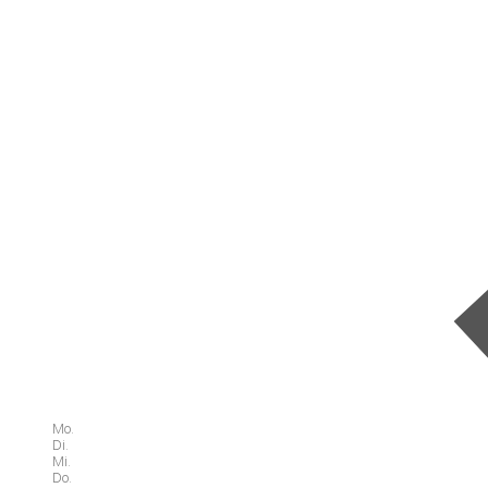
Mo.
Di.
Mi.
Do.