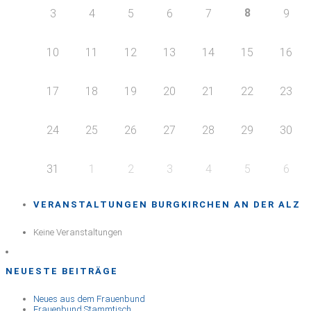
8
3
4
5
6
7
9
10
11
12
13
14
15
16
17
18
19
20
21
22
23
24
25
26
27
28
29
30
31
1
2
3
4
5
6
VERANSTALTUNGEN BURGKIRCHEN AN DER ALZ
Keine Veranstaltungen
NEUESTE BEITRÄGE
Neues aus dem Frauenbund
Frauenbund Stammtisch