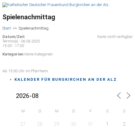
Spielenachmittag
Start
>>
Spielenachmittag
Datum/Zeit
Karte nicht verfügbar
Termin(e) - 06.06.2025
15:00 - 17:00
Kategorien
Keine Kategorien
Ab 15.00 Uhr im Pfarrheim
KALENDER FÜR BURGKIRCHEN AN DER ALZ
M
D
M
D
F
S
S
27
28
29
30
31
1
2