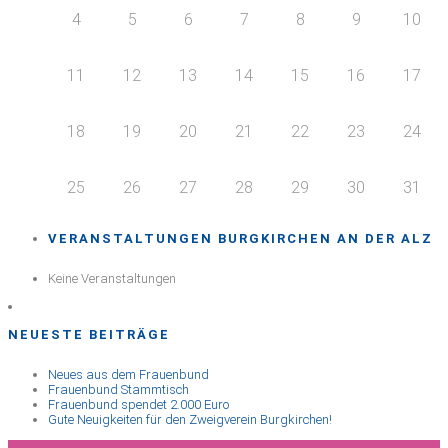
4
5
6
7
8
9
10
11
12
13
14
15
16
17
18
19
20
21
22
23
24
25
26
27
28
29
30
31
VERANSTALTUNGEN BURGKIRCHEN AN DER ALZ
Keine Veranstaltungen
NEUESTE BEITRÄGE
Neues aus dem Frauenbund
Frauenbund Stammtisch
Frauenbund spendet 2.000 Euro
Gute Neuigkeiten für den Zweigverein Burgkirchen!