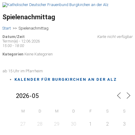
Spielenachmittag
Start
>>
Spielenachmittag
Datum/Zeit
Karte nicht verfügbar
Termin(e) - 12.06.2026
15:00 - 18:00
Kategorien
Keine Kategorien
ab 15 Uhr im Pfarrheim
KALENDER FÜR BURGKIRCHEN AN DER ALZ
M
D
M
D
F
S
S
27
28
29
30
1
2
3