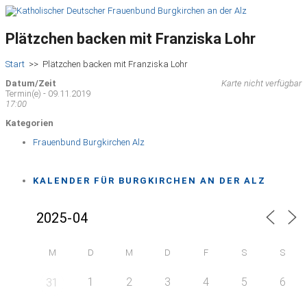
Plätzchen backen mit Franziska Lohr
Start
>>
Plätzchen backen mit Franziska Lohr
Datum/Zeit
Karte nicht verfügbar
Termin(e) - 09.11.2019
17:00
Kategorien
Frauenbund Burgkirchen Alz
KALENDER FÜR BURGKIRCHEN AN DER ALZ
M
D
M
D
F
S
S
1
2
3
4
5
6
31