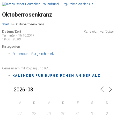
Oktoberrosenkranz
Start
>>
Oktoberrosenkranz
Datum/Zeit
Karte nicht verfügbar
Termin(e) - 16.10.2017
19:00 - 20:00
Kategorien
Frauenbund Burgkirchen Alz
Gemeinsam mit Kolping und KAB
KALENDER FÜR BURGKIRCHEN AN DER ALZ
M
D
M
D
F
S
S
27
28
29
30
31
1
2