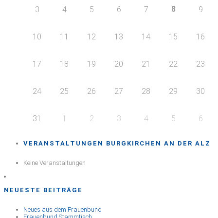
8
3
4
5
6
7
9
10
11
12
13
14
15
16
17
18
19
20
21
22
23
24
25
26
27
28
29
30
31
1
2
3
4
5
6
VERANSTALTUNGEN BURGKIRCHEN AN DER ALZ
Keine Veranstaltungen
NEUESTE BEITRÄGE
Neues aus dem Frauenbund
Frauenbund Stammtisch