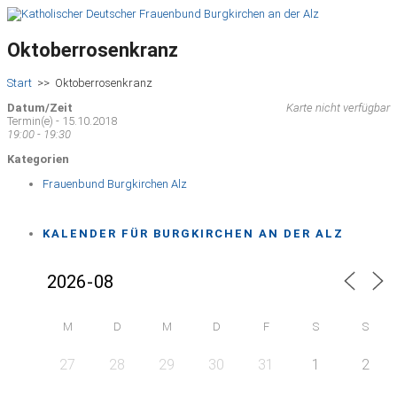
Oktoberrosenkranz
Start
>>
Oktoberrosenkranz
Datum/Zeit
Karte nicht verfügbar
Termin(e) - 15.10.2018
19:00 - 19:30
Kategorien
Frauenbund Burgkirchen Alz
KALENDER FÜR BURGKIRCHEN AN DER ALZ
M
D
M
D
F
S
S
27
28
29
30
31
1
2