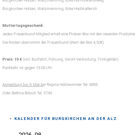
Burgkirchen Holzen, Watzmannring, Ecke Hörndlwandlweg
Burgkirchen Holzen, Watzmannring, Ecke Hochkalterstr.
Muttertagsgeschenk
:
Jedes Frauenbund-Mitglied erhält eine Probier-Box mit den neuesten Produkt
Die Kosten übernimmt der Frauenbund (Wert der Box 4,50€)
Preis: 15 €
(incl. Busfahrt, Führung, Vorort-Verkostung, Trinkgelder)
Rückkehr ist gegen 19:00 Uhr.
Anmeldung bis 9. Mai b
ei Regina Hölzlwimmer Tel. 6856
Oder Bettina Bötsch Tel. 5749
KALENDER FÜR BURGKIRCHEN AN DER ALZ