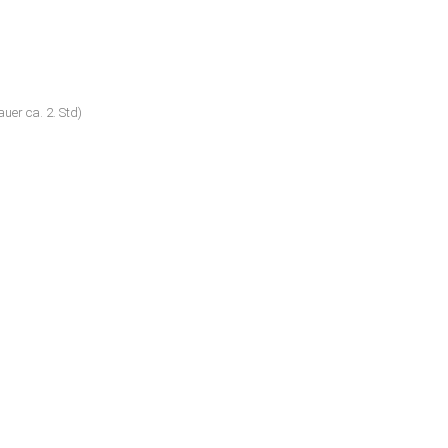
uer ca. 2. Std)
n