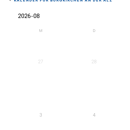
KALENDER FÜR BURGKIRCHEN AN DER ALZ
M
D
27
28
3
4