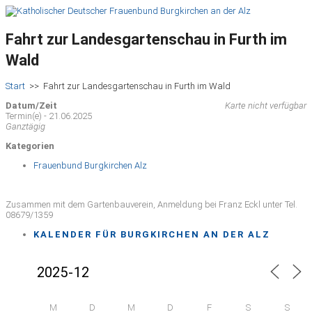
Fahrt zur Landesgartenschau in Furth im
Wald
Start
>>
Fahrt zur Landesgartenschau in Furth im Wald
Datum/Zeit
Karte nicht verfügbar
Termin(e) - 21.06.2025
Ganztägig
Kategorien
Frauenbund Burgkirchen Alz
Zusammen mit dem Gartenbauverein, Anmeldung bei Franz Eckl unter Tel.
08679/1359
KALENDER FÜR BURGKIRCHEN AN DER ALZ
M
D
M
D
F
S
S