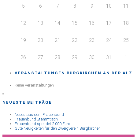
5
6
7
8
9
10
11
12
13
14
15
16
17
18
19
20
21
22
23
24
25
26
27
28
29
30
31
1
VERANSTALTUNGEN BURGKIRCHEN AN DER ALZ
Keine Veranstaltungen
NEUESTE BEITRÄGE
Neues aus dem Frauenbund
Frauenbund Stammtisch
Frauenbund spendet 2.000 Euro
Gute Neuigkeiten für den Zweigverein Burgkirchen!