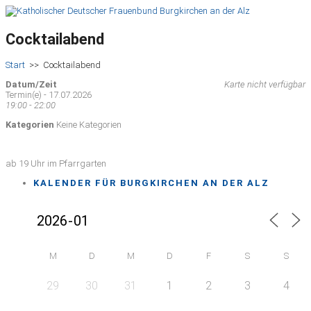
Cocktailabend
Start
>>
Cocktailabend
Datum/Zeit
Karte nicht verfügbar
Termin(e) - 17.07.2026
19:00 - 22:00
Kategorien
Keine Kategorien
ab 19 Uhr im Pfarrgarten
KALENDER FÜR BURGKIRCHEN AN DER ALZ
M
D
M
D
F
S
S
29
30
31
1
2
3
4