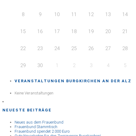
8
9
10
11
12
13
14
15
16
17
18
19
20
21
22
23
24
25
26
27
28
29
30
1
2
3
4
5
VERANSTALTUNGEN BURGKIRCHEN AN DER ALZ
Keine Veranstaltungen
NEUESTE BEITRÄGE
Neues aus dem Frauenbund
Frauenbund Stammtisch
Frauenbund spendet 2.000 Euro
Gute Neuigkeiten für den Zweigverein Burgkirchen!