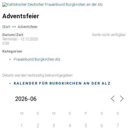
Adventsfeier
Start
>>
Adventsfeier
Datum/Zeit
Karte nicht verfügbar
Termin(e) - 12.12.2025
0:00
Kategorien
Frauenbund Burgkirchen Alz
Details werden rechtzeitig bekanntgegeben
KALENDER FÜR BURGKIRCHEN AN DER ALZ
M
D
M
D
F
S
S
1
2
3
4
5
6
7