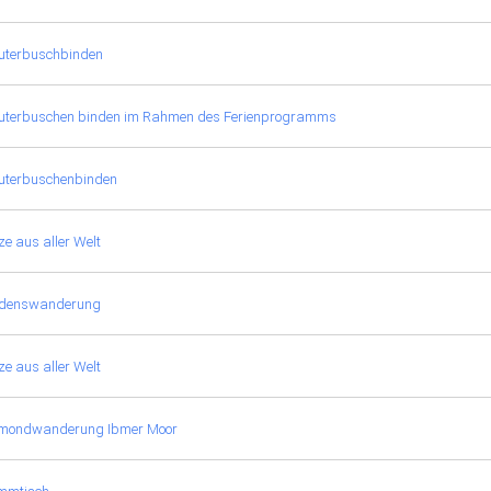
uterbuschbinden
uterbuschen binden im Rahmen des Ferienprogramms
uterbuschenbinden
e aus aller Welt
edenswanderung
e aus aller Welt
lmondwanderung Ibmer Moor