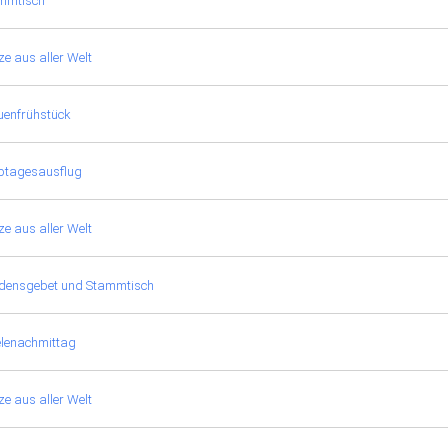
mmtisch
e aus aller Welt
uenfrühstück
btagesausflug
e aus aller Welt
edensgebet und Stammtisch
elenachmittag
e aus aller Welt