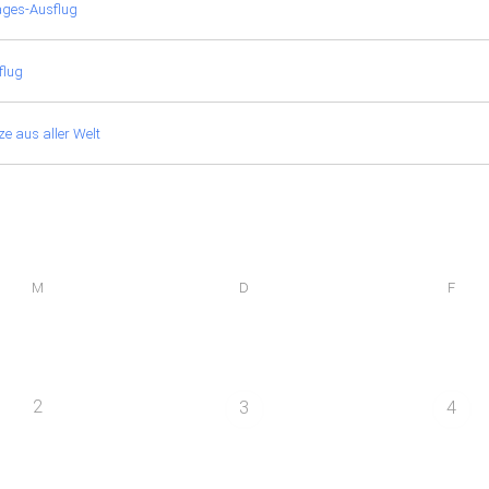
ages-Ausflug
flug
e aus aller Welt
M
D
F
2
3
4